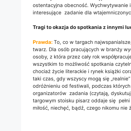
ostentacyjna obecność. Wychwytywanie is
interesujące zadanie dla wtajemniczonyc
Tragi to okazja do spotkania z innymi l
Prawda:
To, co w targach najwspanialsze
twarz. Dla osób pracujących w branży w
osoby, z która przez cały rok współpracu
wszystkim to możliwość spotkania czytelnik
chociaż życie literackie i rynek książki co
taki czas, gdy wszyscy mogą się „realni
odróżnieniu od festiwali, podczas któryc
organizatorów zadania (czytają, dyskutuj
targowym stoisku pisarz oddaje się pełni
miłość, niechęć, bądź, czego nikomu nie 