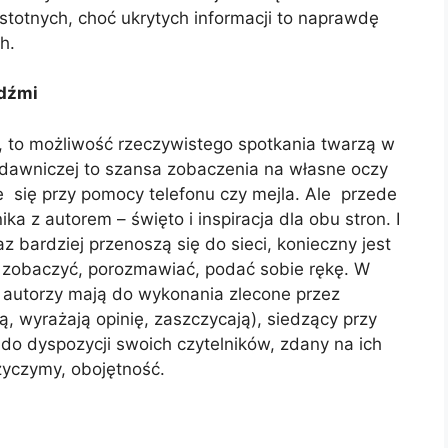
totnych, choć ukrytych informacji to naprawdę
h.
udźmi
, to możliwość rzeczywistego spotkania twarzą w
ydawniczej to szansa zobaczenia na własne oczy
je się przy pomocy telefonu czy mejla. Ale przede
a z autorem – święto i inspiracja dla obu stron. I
raz bardziej przenoszą się do sieci, konieczny jest
e” zobaczyć, porozmawiać, podać sobie rękę. W
h autorzy mają do wykonania zlecone przez
ą, wyrażają opinię, zaszczycają), siedzący przy
 do dyspozycji swoich czytelników, zdany na ich
życzymy, obojętność.