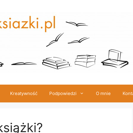
Kreatywność
Podpowiedzi
O mnie
Kont
książki?