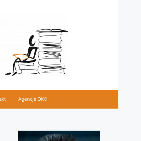
akt
Agencja OKO