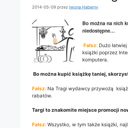
2014-05-09
przez
Iwona Haberny
Bo można na nich ku
niedostępne…
Fałsz:
Dużo łatwiej
książki poprzez Int
komputera.
Bo można kupić książkę taniej, skorzys
Fałsz:
Na Tragi wydawcy przywożą książki
rabatów.
Targi to znakomite miejsce promocji 
Fałsz:
Wszystko, w tym także książki, naj