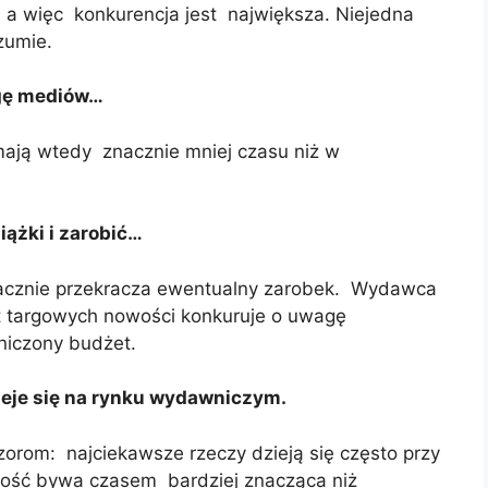
, a więc konkurencja jest największa. Niejedna
zumie.
agę mediów…
mają wtedy znacznie mniej czasu niż w
ążki i zarobić…
nacznie przekracza ewentualny zarobek. Wydawca
et targowych nowości konkuruje o uwagę
niczony budżet.
ieje się na rynku wydawniczym.
zorom: najciekawsze rzeczy dzieją się często przy
ność bywa czasem bardziej znacząca niż